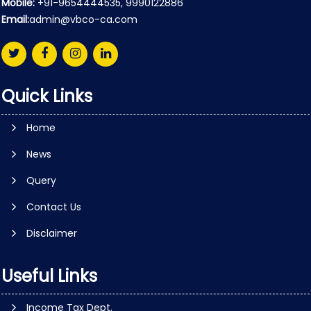
Mobile:
+91-9654444535, 9990122886
Email:
admin@vbco-ca.com
Quick Links
Home
News
Query
Contact Us
Disclaimer
Useful Links
Income Tax Dept.